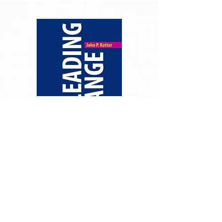
Der Druck auf Unternehmen,
sich den permanent
wandelnden internen und
externen Einflüssen zu stellen,
wird weiter zunehmen. Dabei