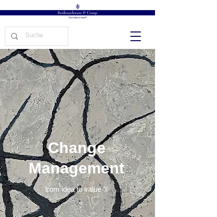
Change
Management
from idea to value
®