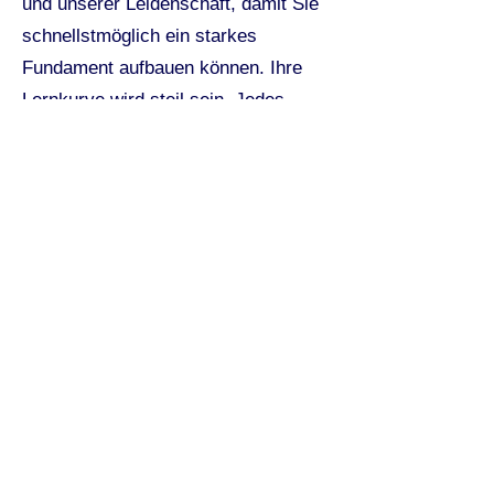
und unserer Leidenschaft, damit Sie
schnellstmöglich ein starkes
Fundament aufbauen können. Ihre
Lernkurve wird steil sein. Jedes
Wissen und jede Kompetenz, die Sie
mitbringen, wird einen guten Beitrag
leisten. Den größten Wert legen wir
jedoch darauf, dass Sie ein „guter
Typ“ sind und mit uns gemeinsam die
Seidenschwarz & Comp.
weiterentwickeln wollen: „Sachlich
bestimmt, persönlich gewinnend“.
Wir freuen uns auf Ihre
Initiativbewerbung. Und so wie wir
arbeiten, bekommen Sie von uns